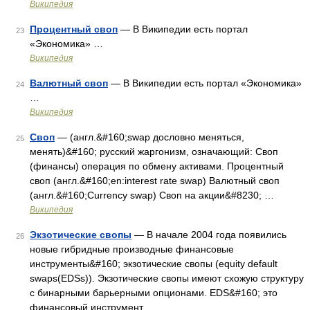
Википедия
Процентный своп
— В Википедии есть портал
23
«Экономика» …
Википедия
Валютный своп
— В Википедии есть портал «Экономика»
24
…
Википедия
Своп
— (англ.&#160;swap дословно меняться,
25
менять)&#160; русский жаргонизм, означающий: Своп
(финансы) операция по обмену активами. Процентный
своп (англ.&#160;en:interest rate swap) Валютный своп
(англ.&#160;Currency swap) Своп на акции&#8230; …
Википедия
Экзотические свопы
— В начале 2004 года появились
26
новые гибридные производные финансовые
инструменты&#160; экзотические свопы (equity default
swaps(EDSs)). Экзотические свопы имеют схожую структуру
с бинарными барьерными опционами. EDS&#160; это
финансовый инструмент …