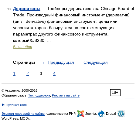
Деривативы
— Трейдеры деривативов на Chicago Board of
30
Trade. Производный финансовый инструмент (дериватив)
(англ. derivative) финансовый инструмент, цены или
условия которого базируются на соответствующих
параметрах другого финансового инструмента,
который&#8230; …
Википедия
Страницы
←
Предыдущая
Следующая
→
1
2
3
4
© Академик, 2000-2026
18+
Обратная связь:
Техподдержка
,
Реклама на сайте
👣 Путешествия
Экспорт словарей на сайты
, сделанные на PHP,
Joomla,
Drupal,
WordPress, MODx.