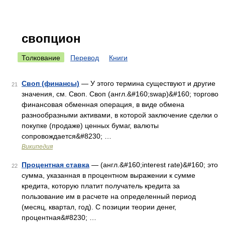
свопцион
Толкование
Перевод
Книги
Своп (финансы)
— У этого термина существуют и другие
21
значения, см. Своп. Своп (англ.&#160;swap)&#160; торгово
финансовая обменная операция, в виде обмена
разнообразными активами, в которой заключение сделки о
покупке (продаже) ценных бумаг, валюты
сопровождается&#8230; …
Википедия
Процентная ставка
— (англ.&#160;interest rate)&#160; это
22
сумма, указанная в процентном выражении к сумме
кредита, которую платит получатель кредита за
пользование им в расчете на определенный период
(месяц, квартал, год). С позиции теории денег,
процентная&#8230; …